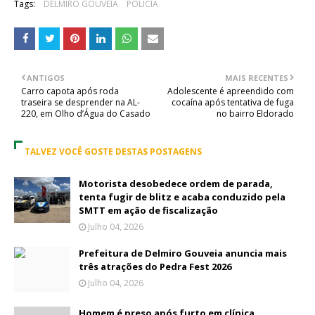
Tags:
DELMIRO GOUVEIA
POLÍCIA
ANTIGOS
MAIS RECENTES
Carro capota após roda
Adolescente é apreendido com
traseira se desprender na AL-
cocaína após tentativa de fuga
220, em Olho d’Água do Casado
no bairro Eldorado
TALVEZ VOCÊ GOSTE DESTAS POSTAGENS
Motorista desobedece ordem de parada,
tenta fugir de blitz e acaba conduzido pela
SMTT em ação de fiscalização
Julho 04, 2026
Prefeitura de Delmiro Gouveia anuncia mais
três atrações do Pedra Fest 2026
Julho 04, 2026
Homem é preso após furto em clínica