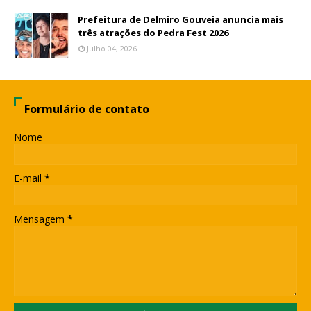
Prefeitura de Delmiro Gouveia anuncia mais
três atrações do Pedra Fest 2026
Julho 04, 2026
Formulário de contato
Nome
E-mail
*
Mensagem
*