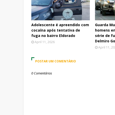
Adolescente é apreendido com
Guarda Mun
cocaína após tentativa de
homens em
fuga no bairro Eldorado
série de f
Delmiro G
April 11, 2026
April 11, 2
POSTAR UM COMENTÁRIO
0 Comentários