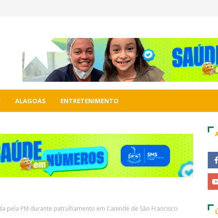
E
ALAGOAS
ENTRETENIMENTO
da pela PM durante patrulhamento em Canindé de São Francisco