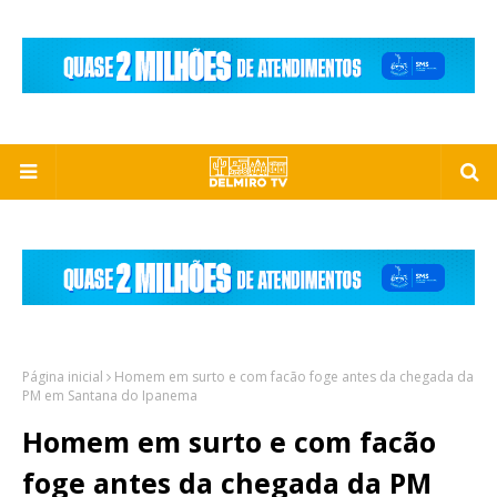
Página inicial
Homem em surto e com facão foge antes da chegada da
PM em Santana do Ipanema
Homem em surto e com facão
foge antes da chegada da PM