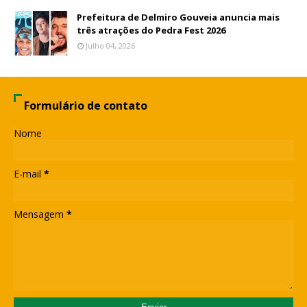
Prefeitura de Delmiro Gouveia anuncia mais
três atrações do Pedra Fest 2026
Julho 04, 2026
Formulário de contato
Nome
E-mail
*
Mensagem
*