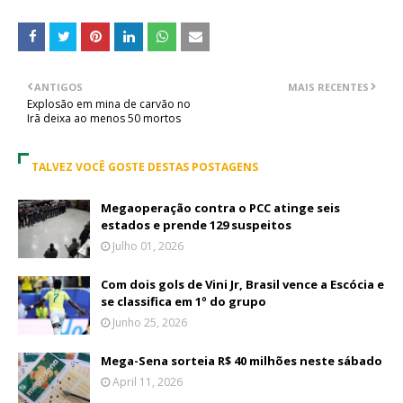
ANTIGOS
MAIS RECENTES
Explosão em mina de carvão no
Irã deixa ao menos 50 mortos
TALVEZ VOCÊ GOSTE DESTAS POSTAGENS
Megaoperação contra o PCC atinge seis
estados e prende 129 suspeitos
Julho 01, 2026
Com dois gols de Vini Jr, Brasil vence a Escócia e
se classifica em 1º do grupo
Junho 25, 2026
Mega-Sena sorteia R$ 40 milhões neste sábado
April 11, 2026