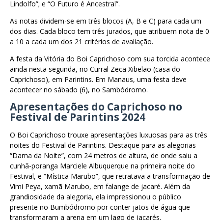
Lindolfo”; e “O Futuro é Ancestral”.
As notas dividem-se em três blocos (A, B e C) para cada um
dos dias. Cada bloco tem três jurados, que atribuem nota de 0
a 10 a cada um dos 21 critérios de avaliação.
A festa da Vitória do Boi Caprichoso com sua torcida acontece
ainda nesta segunda, no Curral Zeca Xibelão (casa do
Caprichoso), em Parintins. Em Manaus, uma festa deve
acontecer no sábado (6), no Sambódromo.
Apresentações do Caprichoso no
Festival de Parintins 2024
O Boi Caprichoso trouxe apresentações luxuosas para as três
noites do Festival de Parintins. Destaque para as alegorias
“Dama da Noite”, com 24 metros de altura, de onde saiu a
cunhã-poranga Marciele Albuquerque na primeira noite do
Festival, e “Mística Marubo”, que retratava a transformação de
Vimi Peya, xamã Marubo, em falange de jacaré. Além da
grandiosidade da alegoria, ela impressionou o público
presente no Bumbódromo por conter jatos de água que
transformaram a arena em um lago de jacarés.