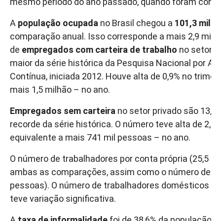
mesmo período do ano passado, quando foram conta
A
população ocupada
no Brasil chegou a
101,3 milh
comparação anual. Isso corresponde a mais 2,9 milh
de
empregados com carteira de trabalho
no setor p
maior da série histórica da Pesquisa Nacional por A
Contínua, iniciada 2012. Houve alta de 0,9% no trime
mais 1,5 milhão – no ano.
Empregados sem carteira
no setor privado são 13,7
recorde da série histórica. O número teve alta de 2,9
equivalente a mais 741 mil pessoas – no ano.
O número de trabalhadores por conta própria (25,5 m
ambas as comparações, assim como o número de em
pessoas). O número de trabalhadores domésticos (5
teve variação significativa.
A
taxa de informalidade
foi de 38,6% da população o