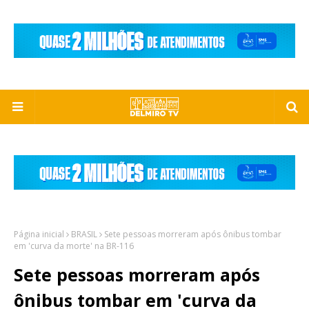
Página inicial
BRASIL
Sete pessoas morreram após ônibus tombar
em 'curva da morte' na BR-116
Sete pessoas morreram após
ônibus tombar em 'curva da