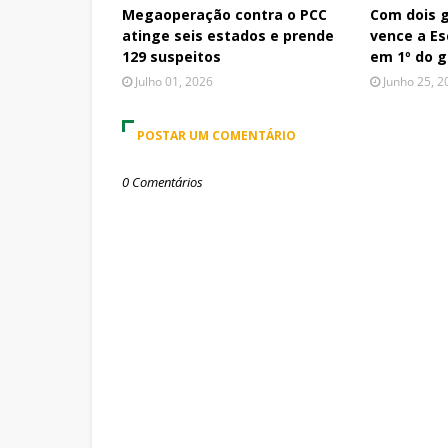
Megaoperação contra o PCC
Com dois go
atinge seis estados e prende
vence a Esc
129 suspeitos
em 1º do 
Julho 01, 2026
Junho 25, 2
POSTAR UM COMENTÁRIO
0 Comentários