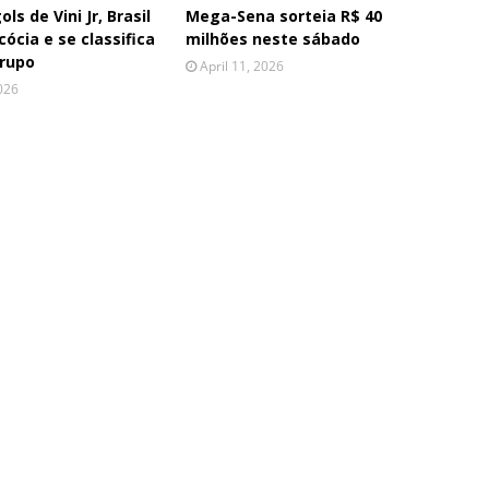
ls de Vini Jr, Brasil
Mega-Sena sorteia R$ 40
ócia e se classifica
milhões neste sábado
grupo
April 11, 2026
026