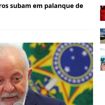
tros subam em palanque de
J