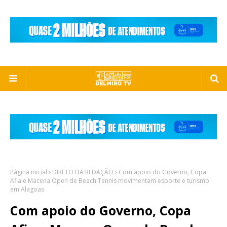
Página inicial
DIRETO DA REDAÇÃO
Com apoio do Governo, Copa
Afia e Macena Open de Beach Tennis movimentam esporte e turismo
em Alagoas
Com apoio do Governo, Copa