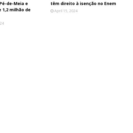
Pé-de-Meia e
têm direito à isenção no Enem
e 1,2 milhão de
April 15, 2024
024