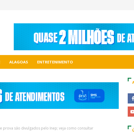
E
ALAGOAS
ENTRETENIMENTO
e prova são divulgados pelo Inep; veja como consultar